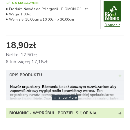
NA MAGAZYNIE
Produkt:
Nawóz do Pelargonii - BIOMONIC 1 Litr
Waga:
1.00kg
Wymiary:
10.00cm x 10.00cm x 30.00cm
Biomonic
18,90zł
Netto: 17,50zł
6 lub więcej 17,18zł
OPIS PRODUKTU
Nawóz organiczny Biomonic jest skutecznym rozwiązaniem aby
zapewnić zdrowy wygląd roślin i prawidłowy wzrost. Ten
organiczny nawóz pomaga wyhodować bardziej spektakularne
kwiaty i bujne liście. Zawiera całkowicie naturalne ekstrakty, które
są bezpieczne i skuteczne dla wszystkich rodzajów roślin
kwitnących.
BIOMONIC - WYPRÓBUJ I PODZIEL SIĘ OPINIĄ
ZALETY OBORNIKA KOŃSKIEGO W PŁYNIE:
NATURALNY - nie zawiera chemicznych dodatków, 100%
ekologiczny