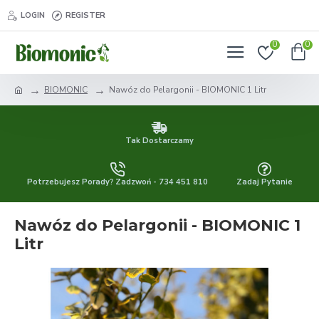
LOGIN
REGISTER
0
0
BIOMONIC
Nawóz do Pelargonii - BIOMONIC 1 Litr
Tak Dostarczamy
Potrzebujesz Porady? Zadzwoń - 734 451 810
Zadaj Pytanie
Nawóz do Pelargonii - BIOMONIC 1
Litr