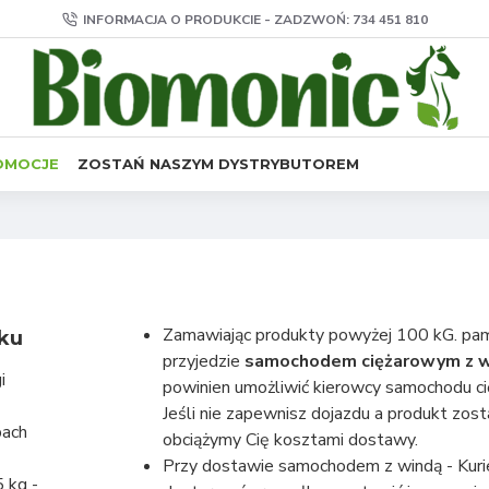
INFORMACJA O PRODUKCIE - ZADZWOŃ: 734 451 810
OMOCJE
ZOSTAŃ NASZYM DYSTRYBUTOREM
Zamawiając produkty powyżej 100 kG. pa
tku
przyjedzie
samochodem ciężarowym z 
i
powinien umożliwić kierowcy samochodu c
Jeśli nie zapewnisz dojazdu a produkt zost
ach
obciążymy Cię kosztami dostawy.
Przy dostawie samochodem z windą - Kur
 kg -