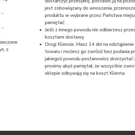
dostarczyć przesyłkę, postawić ją na poziomie gruntu. Kurier nie
jest zobowiązany do wnoszenia, przenoszenia, czy zanoszenia
 -
produktu w wybrane przez Państwa miejsce. Proszę o
pamiętać.
 -
Jeśli z innego powodu nie odbierzesz przes
kosztami dostawy.
ieczone
Drogi Kliencie. Masz 14 dni na odstąpienie od
n, z
towaru i możesz go zwrócić bez podania przy
jakiegoś powodu postanowisz skorzystać
prosimy abyś pamiętał, że wszystkie zwroty towarów w naszym
sklepie odbywają się na koszt Klienta.