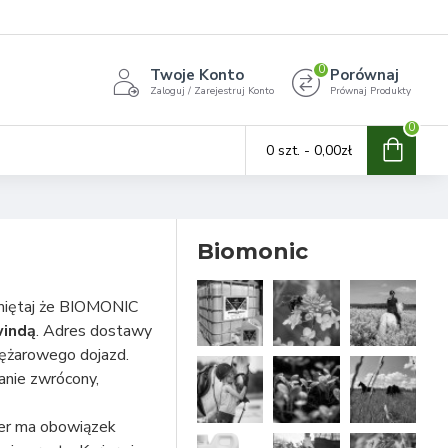
0
Twoje Konto
Porównaj
Zaloguj / Zarejestruj Konto
Prównaj Produkty
0
0 szt. - 0,00zł
Biomonic
miętaj że BIOMONIC
windą
. Adres dostawy
iężarowego dojazd.
anie zwrócony,
ier ma obowiązek