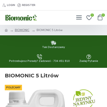
LOGIN
REGISTER
0
0
BIOMONIC
BIOMONIC 5 Litrów
Tak Dostarczamy
Potrzebujesz Porady? Zadzwoń - 734 451 810
Zadaj Pytanie
BIOMONIC 5 Litrów
POLECAMY