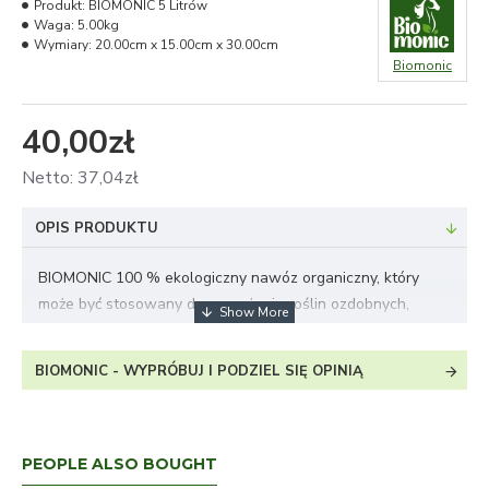
Produkt:
BIOMONIC 5 Litrów
Waga:
5.00kg
Wymiary:
20.00cm x 15.00cm x 30.00cm
Biomonic
40,00zł
Netto: 37,04zł
OPIS PRODUKTU
BIOMONIC 100 % ekologiczny nawóz organiczny, który
może być stosowany do nawożenia roślin ozdobnych,
roślin sadowniczych i warzyw. Nawożenie przy
zastosowaniu Biomonic zapewnia dobre warunki wzrostu
BIOMONIC - WYPRÓBUJ I PODZIEL SIĘ OPINIĄ
i rozwoju roślin.
Biomonic został zakwalifikowany do stosowania w
PEOPLE ALSO BOUGHT
rolnictwie ekologicznym - dezycja nr NE/626/2022 wydane